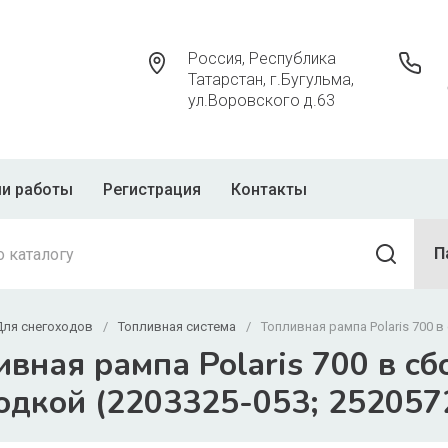
Россия, Республика
Татарстан, г.Бугульма,
ул.Воровского д.63
и работы
Регистрация
Контакты
П
Для снегоходов
/
Топливная система
/
Топливная рампа Polaris 700 в
ивная рампа Polaris 700 в сб
одкой (2203325-053; 252057