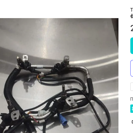
Т
ф
П