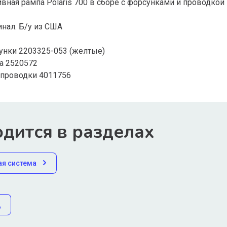
вная рампа Polaris 700 в сборе с форсунками и проводкой
нал. Б/у из США
унки 2203325-053 (желтые)
а 2520572
 проводки 4011756
дится в разделах
ая система
д