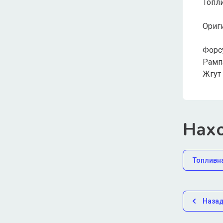
Топли
Ориги
Форс
Рамп
Жгут
Нахо
Топливн
Наза